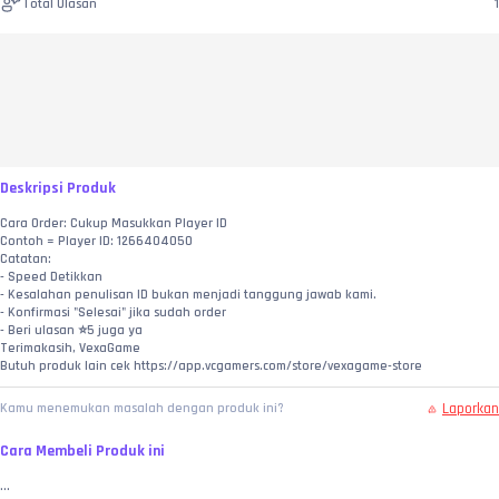
Total Ulasan
1
Deskripsi Produk
Cara Order: Cukup Masukkan Player ID
Contoh = Player ID: 1266404050
Catatan:
- Speed Detikkan
- Kesalahan penulisan ID bukan menjadi tanggung jawab kami.
- Konfirmasi "Selesai" jika sudah order
- Beri ulasan ⭐5 juga ya
Terimakasih, VexaGame
Butuh produk lain cek https://app.vcgamers.com/store/vexagame-store
Laporkan
Kamu menemukan masalah dengan produk ini?
Cara Membeli Produk ini
...