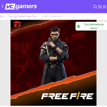
me
Top Up Game Free Fire
6.480 Diamonds
Tips Berbelanja
Aman