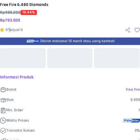
Free Fire
6.480 Diamonds
Rp
985.000
19.44
%
Rp
793.500
0
Terjual
0
Dikirim maksimal 10 menit atau uang kembali
Informasi Produk
Brand
Free Fire
Stok
9.999
Min. Order
1
Waktu Proses
Transaksi Sukses
0
%