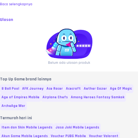
Baca selengkapnya
Ulasan
Belum ada ulasan produk
Top Up Game brand lainnya
8 Ball Pool
AFK Journey
Ace Racer
Acecraft
Aether Gazer
Age Of Magic
Age of Empires Mobile
Airplane Chefs
Among Heroes Fantasy Samkok
ArcheAge War
Termurah hari ini
Item dan Skin Mobile Legends
Jasa Joki Mobile Legends
Akun Game Mobile Legends
Voucher PUBG Mobile
Voucher Valorant