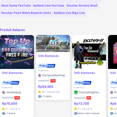
Akun Game YouTube
Aplikasi Live YouTube
Voucher Garena Shell
Voucher Point Blank Beyond Limits
Aplikasi Live Bigo Live
Produk Relevan
545 Diamonds
Free Fire
545 Diamonds
545 Diamonds
545
Donquixoteshop
17
%
Rp80.000
Rp66.500
Free Fire
Free Fire
Free F
renetopup
4.3
|
Terjual
615
R
Frozzymagine
Store
±
11 detik
13
%
8
%
Rp80.000
Rp80
Rp80.000
Rp70.000
Rp6
Rp73.700
0
|
Terjual
4
4.3
0
|
Terjual
0
±
1 menit
±
2
Belum ada riwayat