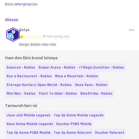
Baca selengkapnya
Ulasan
Satya
19 hari yang lalu
Harga diatas rata-rata
Item dan Skin brand lainnya
Gakuran - Roblox
Sniper Arena - Roblox
+1 Magic Evolution - Roblox
Run a Restaurant - Roblox
Mine a Mountain - Roblox
Storage Hunters: Open World - Roblox
Haze Seas - Roblox
Mini War - Roblox
Paint To Hide! - Roblox
BloxStrike - Roblox
Termurah hari ini
Jasa Joki Mobile Legends
Top Up Game Mobile Legends
Akun Game Mobile Legends
Voucher PUBG Mobile
Top Up Game PUBG Mobile
Top Up Game Valorant
Voucher Valorant