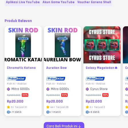
Aplikasi Live YouTube
Akun Game YouTube
Voucher Garena Shell
Produk Relevan
Chromatic Katana
Aurelion Bow
Galaxy Megalodon🔥
C
Fish It! - Roblox
Fish It! - Roblox
Fish It! - Roblox
Fi
Mitra GOODs
Mitra GOODs
Cyrus Store
96
%
96
%
99
%
Rp500.000
Rp500.000
Rp2.000.000
R
Rp20.000
Rp20.000
Rp22.000
R
5
|
Terjual
31
4.4
|
Terjual
28
0
|
Terjual
2
±
11 detik
±
1 menit
±
9 detik
Cara Beli Produk ini