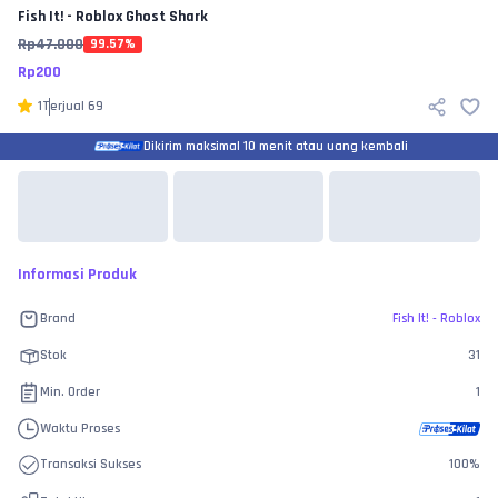
Fish It! - Roblox
Ghost Shark
Rp
47.000
99.57
%
Rp
200
1
Terjual
69
Dikirim maksimal 10 menit atau uang kembali
Informasi Produk
Brand
Fish It! - Roblox
Stok
31
Min. Order
1
Waktu Proses
Transaksi Sukses
100
%