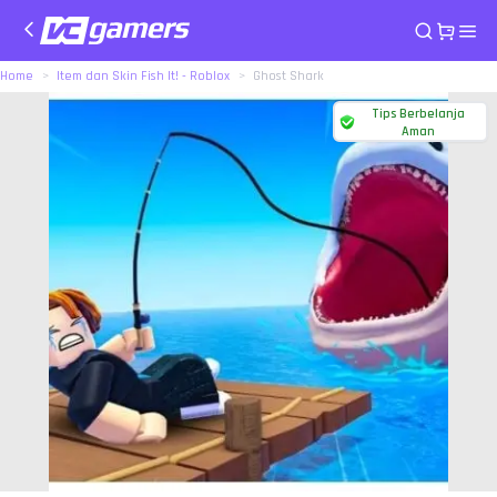
Home
Item dan Skin Fish It! - Roblox
Ghost Shark
Tips Berbelanja
Aman