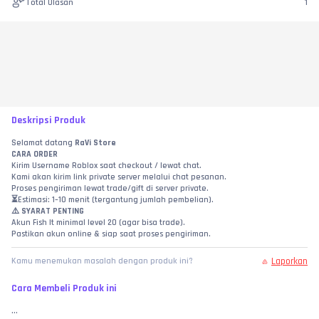
Total Ulasan
1
Deskripsi Produk
Selamat datang 
RaVi Store
CARA ORDER
Kirim Username Roblox saat checkout / lewat chat.
Kami akan kirim link private server melalui chat pesanan.
Proses pengiriman lewat trade/gift di server private.
⏳Estimasi: 1–10 menit (tergantung jumlah pembelian).
⚠️ 
SYARAT PENTING
Akun Fish It minimal level 20 (agar bisa trade).
Pastikan akun online & siap saat proses pengiriman.
Laporkan
Kamu menemukan masalah dengan produk ini?
Cara Membeli Produk ini
...