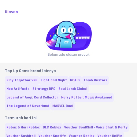
Ulasan
Belum ada ulasan produk
Top Up Game brand lainnya
Play Together VNG
Light and Night
GOALS
Tomb Busters
Neo Artifacts - Strategy RPG
Soul Land: Global
Legend of Aoqi: Card Collector
Harry Potter: Magic Awakened
The Legend of Neverland
MARVEL Duel
Termurah hari ini
Robux 5 Hari Roblox
DLC Roblox
Voucher SoulChill - Voice Chat & Party
Voucher Sushiroll
Voucher Spotify
Voucher Roblox
Voucher UniPin