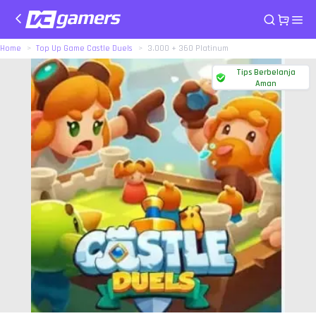
Home
Top Up Game Castle Duels
3.000 + 360 Platinum
Tips Berbelanja
Aman