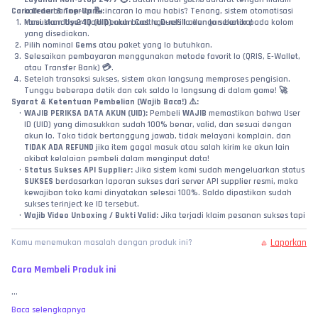
Cara Order & Top-Up 📝:
karena banner kartu incaran lo mau habis? Tenang, sistem otomatisasi 
Masukkan 
kami standby 24 jam penuh buat nge-refill akun lo seketika!
User ID (UID)
 akun Castle Duels lo dengan benar pada kolom 
yang disediakan.
Pilih nominal 
Gems
 atau paket yang lo butuhkan.
Selesaikan pembayaran menggunakan metode favorit lo (QRIS, E-Wallet, 
atau Transfer Bank) 💳.
Setelah transaksi sukses, sistem akan langsung memproses pengisian. 
Tunggu beberapa detik dan cek saldo lo langsung di dalam game! 🚀
Syarat & Ketentuan Pembelian (Wajib Baca!) ⚠️:
WAJIB PERIKSA DATA AKUN (UID):
 Pembeli 
WAJIB
 memastikan bahwa User 
ID (UID) yang dimasukkan sudah 100% benar, valid, dan sesuai dengan 
akun lo. Toko tidak bertanggung jawab, tidak melayani komplain, dan 
TIDAK ADA REFUND
 jika item gagal masuk atau salah kirim ke akun lain 
akibat kelalaian pembeli dalam menginput data!
Status Sukses API Supplier:
 Jika sistem kami sudah mengeluarkan status 
SUKSES
 berdasarkan laporan sukses dari server API supplier resmi, maka 
kewajiban toko kami dinyatakan selesai 100%. Saldo dipastikan sudah 
sukses terinject ke ID tersebut.
Wajib Video Unboxing / Bukti Valid:
 Jika terjadi klaim pesanan sukses tapi 
item belum bertambah, pembeli wajib melampirkan video tanpa potong 
(
no-cut/no-edit
) yang memperlihatkan riwayat transaksi di web toko, detail 
Laporkan
Kamu menemukan masalah dengan produk ini?
ID yang diinput, hingga pengecekan langsung ke menu profil saldo di 
dalam game Castle Duels sebagai bukti valid investigasi.
Cara Membeli Produk ini
MEMBELI SAMA DENGAN MENYETUJUI:
 Dengan melakukan transaksi dan 
pembayaran di toko ini, pembeli dianggap telah membaca, memahami, 
...
dan 
MENYETUJUI
 seluruh syarat, ketentuan, serta batas garansi yang 
berlaku di atas. No refund atas kesalahan murni user, bre! 🧐
Baca selengkapnya