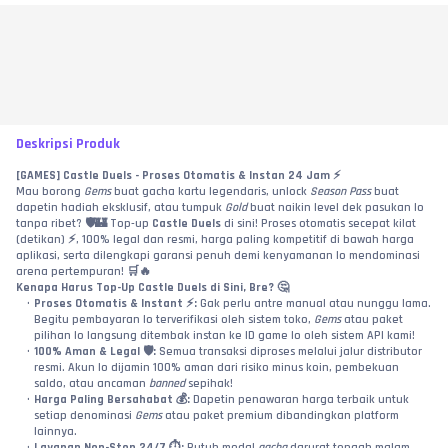
Deskripsi Produk
[GAMES] Castle Duels - Proses Otomatis & Instan 24 Jam ⚡
Mau borong 
Gems
 buat gacha kartu legendaris, unlock 
Season Pass
 buat 
dapetin hadiah eksklusif, atau tumpuk 
Gold
 buat naikin level dek pasukan lo 
tanpa ribet? 🛡️🏰 Top-up 
Castle Duels
 di sini! Proses otomatis secepat kilat 
(detikan) ⚡, 100% legal dan resmi, harga paling kompetitif di bawah harga 
aplikasi, serta dilengkapi garansi penuh demi kenyamanan lo mendominasi 
arena pertempuran! 🛒🔥
Kenapa Harus Top-Up Castle Duels di Sini, Bre? 🤔
Proses Otomatis & Instant ⚡:
 Gak perlu antre manual atau nunggu lama. 
Begitu pembayaran lo terverifikasi oleh sistem toko, 
Gems
 atau paket 
pilihan lo langsung ditembak instan ke ID game lo oleh sistem API kami!
100% Aman & Legal 🛡️:
 Semua transaksi diproses melalui jalur distributor 
resmi. Akun lo dijamin 100% aman dari risiko minus koin, pembekuan 
saldo, atau ancaman 
banned
 sepihak!
Harga Paling Bersahabat 💰:
 Dapetin penawaran harga terbaik untuk 
setiap denominasi 
Gems
 atau paket premium dibandingkan platform 
lainnya.
Layanan Non-Stop 24/7 ⏱️:
 Butuh modal 
gacha
 darurat tengah malam 