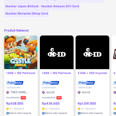
Voucher Japan BitCash
Voucher Amazon Gift Card
Voucher Nintendo EShop Card
Produk Relevan
1.000 + 100 Platinum
1.000 + 100 Platinum
2.500 + 250 Crystals
2
Castle Duels
Castle Duels
Castle Duels
Ca
TOKO GAME
xoccid
xoccid
MURAH
72
%
72
%
Rp1.550.000
Rp1.550.000
Rp428.500
Rp436.600
Rp1.091.500
R
0
|
Terjual
0
0
|
Terjual
0
0
|
Terjual
0
Belum ada riwayat
Belum ada riwayat
Belum ada riwayat