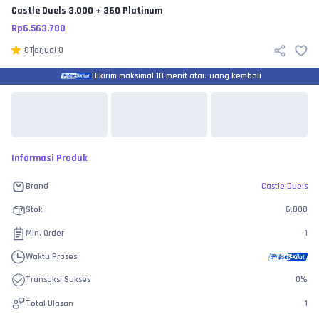
Castle Duels
3.000 + 360 Platinum
Rp
6.563.700
0
Terjual
0
Dikirim maksimal 10 menit atau uang kembali
Informasi Produk
Brand
Castle Duels
Stok
6.000
Min. Order
1
Waktu Proses
Transaksi Sukses
0
%
Total Ulasan
1