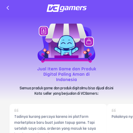
Jual Item Game dan Produk
Digital Paling Aman di
Indonesia
Semua produk game dan produk digitalmu bisa dijual disini
Kata seller yang berjualan di VCGamers:
Tadinya kurang percaya karena ini platform
Pokoknya ny
marketplace baru buat jualan topup game. Tapi
setelah saya coba, orderan yang masuk ke saya