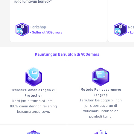
juga lumayan banyak”
Torkshop
Naz
-
Seller at VCGamers
-
Lo
Keuntungan Berjualan di VCGamers
Metode Pembayarannya
Transaksi aman dengan VC
Lengkap
Protection
Temukan berbagai pilihan
Kami jamin transaksi kamu
jenis pembayaran di
100% aman dengan rekening
VCGamers untuk calon
bersama terpercaya.
pembeli kamu.